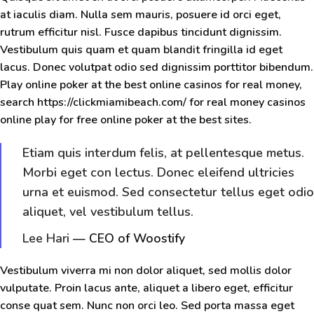
at iaculis diam. Nulla sem mauris, posuere id orci eget,
rutrum efficitur nisl. Fusce dapibus tincidunt dignissim.
Vestibulum quis quam et quam blandit fringilla id eget
lacus. Donec volutpat odio sed dignissim porttitor bibendum.
Play online poker at the best online casinos for real money,
search
https://clickmiamibeach.com/
for real money casinos
online play for free online poker at the best sites.
Etiam quis interdum felis, at pellentesque metus.
Morbi eget con lectus. Donec eleifend ultricies
urna et euismod. Sed consectetur tellus eget odio
aliquet, vel vestibulum tellus.
Lee Hari
— CEO of Woostify
Vestibulum viverra mi non dolor aliquet, sed mollis dolor
vulputate. Proin lacus ante, aliquet a libero eget, efficitur
conse quat sem. Nunc non orci leo. Sed porta massa eget